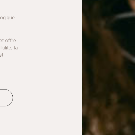
logique
et offre
ulite, la
et